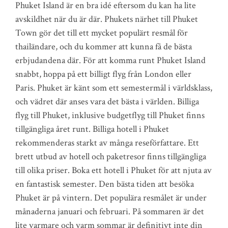
Phuket Island är en bra idé eftersom du kan ha lite
avskildhet när du är där. Phukets närhet till Phuket
Town gör det till ett mycket populärt resmål för
thailändare, och du kommer att kunna få de bästa
erbjudandena där. För att komma runt Phuket Island
snabbt, hoppa på ett billigt flyg från London eller
Paris. Phuket är känt som ett semestermål i världsklass,
och vädret där anses vara det bästa i världen. Billiga
flyg till Phuket, inklusive budgetflyg till Phuket finns
tillgängliga året runt. Billiga hotell i Phuket
rekommenderas starkt av många reseförfattare. Ett
brett utbud av hotell och paketresor finns tillgängliga
till olika priser. Boka ett hotell i Phuket för att njuta av
en fantastisk semester. Den bästa tiden att besöka
Phuket är på vintern. Det populära resmålet är under
månaderna januari och februari. På sommaren är det
lite varmare och varm sommar är definitivt inte din