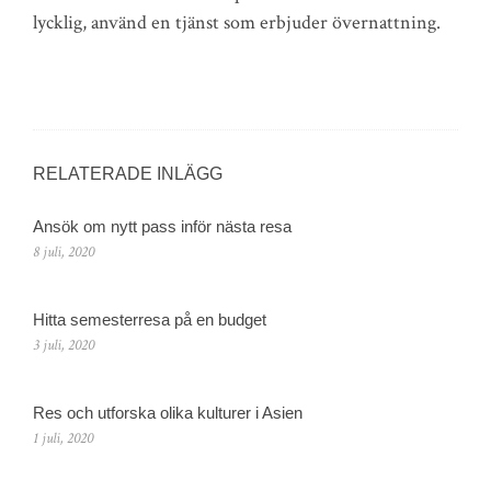
lycklig, använd en tjänst som erbjuder övernattning.
RELATERADE INLÄGG
Ansök om nytt pass inför nästa resa
8 juli, 2020
Hitta semesterresa på en budget
3 juli, 2020
Res och utforska olika kulturer i Asien
1 juli, 2020