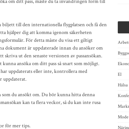
söka om ditt pass, måste du ta invandringen form till
biljett till den internationella flygplatsen och få den
tta hjälper dig att komma igenom säkerheten
ngsformulär. För detta måste du visa ett giltigt
Arbets
tt dina dokument är uppdaterade innan du ansöker om
Byggs
tt skriva ut den senaste versionen av passansökan.
 kunna ansöka om ditt pass så snart som möjligt.
Ekon
ar uppdaterats eller inte, kontrollera med
El
 är uppdaterat.
Hälsa
um som du ansökt om. Du bör kunna hitta denna
Konfe
umansökan kan ta flera veckor, så du kan inte rusa
Markn
Mode
r för mer tips.
Näring