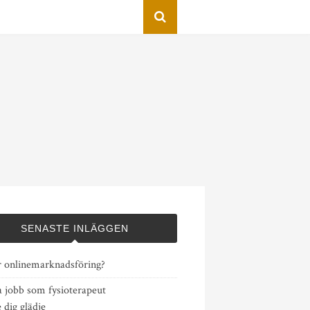
SENASTE INLÄGGEN
r onlinemarknadsföring?
a jobb som fysioterapeut
 dig glädje