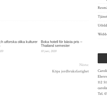
Resmå
Tjänst
Utbil
Webb
h utforska olika kulturer
Boka hotell för bästa pris –
n
Thailand semester
020
10 juni, 2020
Nästa:
Caroli
Köpa jordbruksfastighet
Elers
112 5
carol
Tel. 