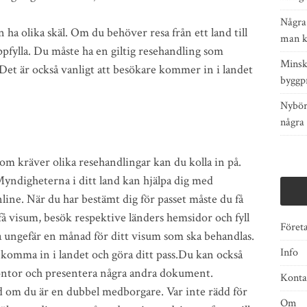
Några 
 ha olika skäl. Om du behöver resa från ett land till
man k
ppfylla. Du måste ha en giltig resehandling som
Minsk
Det är också vanligt att besökare kommer in i landet
byggp
Nybör
några 
om kräver olika resehandlingar kan du kolla in på.
Myndigheterna i ditt land kan hjälpa dig med
nline. När du har bestämt dig för passet måste du få
få visum, besök respektive länders hemsidor och fyll
Föret
ta ungefär en månad för ditt visum som ska behandlas.
Info
 komma in i landet och göra ditt pass.Du kan också
kontor och presentera några andra dokument.
Konta
 om du är en dubbel medborgare. Var inte rädd för
Om