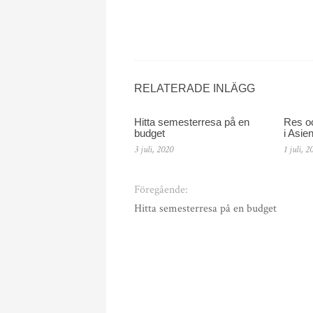
RELATERADE INLÄGG
Hitta semesterresa på en
Res oc
budget
i Asie
3 juli, 2020
1 juli, 2
Föregående:
Hitta semesterresa på en budget