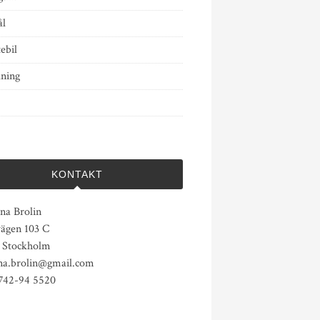
l
ebil
dning
KONTAKT
na Brolin
vägen 103 C
1 Stockholm
ina.brolin@gmail.com
0742-94 5520