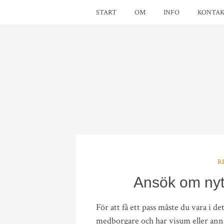
START
OM
INFO
KONTA
R
Ansök om nytt
För att få ett pass måste du vara i d
medborgare och har visum eller anna