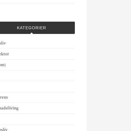
KATEGORIER
liv
ektor
omi
rens
adsföring
sliv