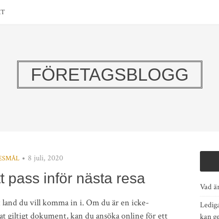
KT
FÖRETAGSBLOGG
8 juli, 2020
ESMÅL
 pass inför nästa resa
Vad ä
et land du vill komma in i. Om du är en icke-
Ledig
t giltigt dokument, kan du ansöka online för ett
kan ge