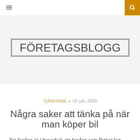
MENU
FÖRETAGSBLOGG
28 juli, 2020
TJÄNSTEBIL
Några saker att tänka på när
man köper bil
Ett fordon är i huvudsak ett fordon som flyttar last