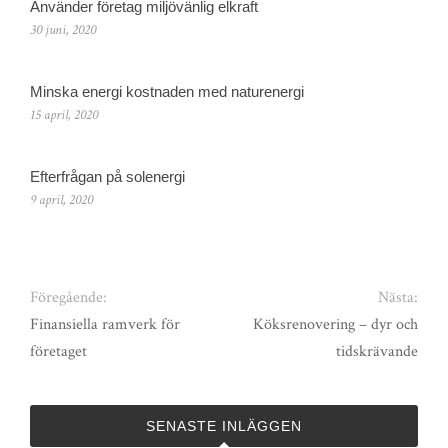
Använder företag miljövänlig elkraft
30 juni, 2020
Minska energi kostnaden med naturenergi
15 april, 2020
Efterfrågan på solenergi
9 april, 2020
Föregående:
Nästa:
Finansiella ramverk för
Köksrenovering – dyr och
företaget
tidskrävande
SENASTE INLÄGGEN